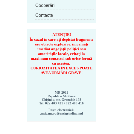
Cooperări
Contacte
ATENŢIE!
În cazul în care aţi depistat fragmente
sau obiecte explozive, informaţi
imediat angajaţii poliţiei sau
autorităţile locale, evitaţi la
maximum contactul sub orice formă
cu acestea.
CURIOZITATEA ÎN EXCES POATE
AVEA URMĂRI GRAVE!
MD-2011
Republica Moldova
Chişinău, str. Grenoble 193
Tel. 022 403 421 /
022 403 416
Poşta electronică:
anticamera@antigrindina.md