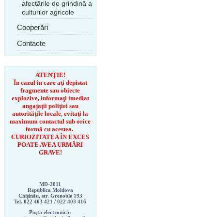
afectările de grindină a
culturilor agricole
Cooperări
Contacte
ATENŢIE!
În cazul în care aţi depistat
fragmente sau obiecte
explozive, informaţi imediat
angajaţii poliţiei sau
autorităţile locale, evitaţi la
maximum contactul sub orice
formă cu acestea.
CURIOZITATEA ÎN EXCES
POATE AVEA URMĂRI
GRAVE!
MD-2011
Republica Moldova
Chişinău, str. Grenoble 193
Tel. 022 403 421 /
022 403 416
Poşta electronică: