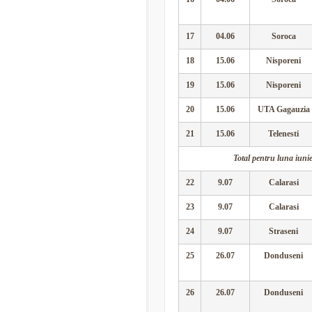
17
04.06
Soroca
18
15.06
Nisporeni
19
15.06
Nisporeni
20
15.06
UTA Gagauzia
21
15.06
Telenesti
Total pentru luna iunie:
22
9.07
Calarasi
23
9.07
Calarasi
24
9.07
Straseni
25
26.07
Donduseni
26
26.07
Donduseni