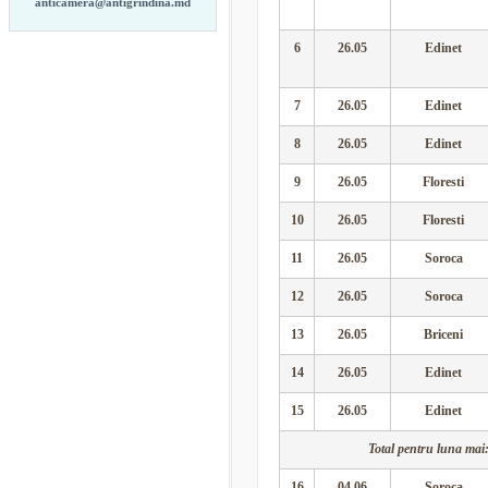
anticamera@antigrindina.md
6
26.05
Edinet
7
26.05
Edinet
8
26.05
Edinet
9
26.05
Floresti
10
26.05
Floresti
11
26.05
Soroca
12
26.05
Soroca
13
26.05
Briceni
14
26.05
Edinet
15
26.05
Edinet
Total pentru luna mai:
16
04.06
Soroca