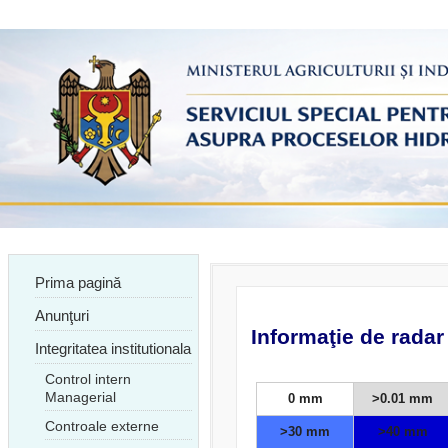
Prima pagină
Anunţuri
Informaţie de radar
Integritatea institutionala
Control intern
Managerial
0 mm
>0.01 mm
Controale externe
>30 mm
>40 mm