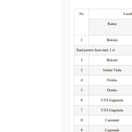
Nr.
Locul
Raion
1
Briceni
Total pentru luna mai: 1 zi
2
Briceni
3
Stefan Voda
4
Ocnita
5
Ocnita
6
UTA Gagauzia
7
UTA Gagauzia
8
Cantemir
9
Cantemir