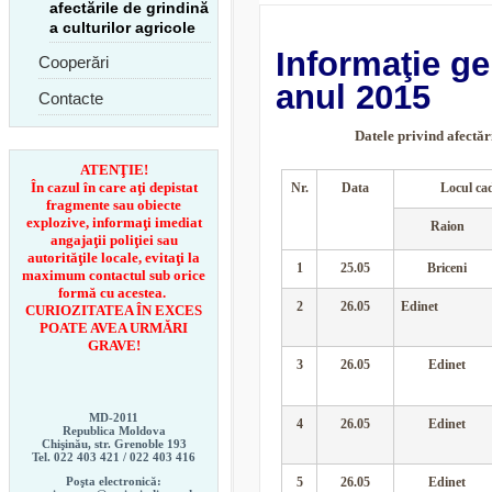
afectările de grindină
a culturilor agricole
Informaţie gen
Cooperări
anul 2015
Contacte
Datele privind afectări
ATENŢIE!
În cazul în care aţi depistat
Nr.
Data
Locul cad
fragmente sau obiecte
explozive, informaţi imediat
Raion
angajaţii poliţiei sau
autorităţile locale, evitaţi la
1
25.05
Briceni
maximum contactul sub orice
formă cu acestea.
2
26.05
Edinet
CURIOZITATEA ÎN EXCES
POATE AVEA URMĂRI
GRAVE!
3
26.05
Edinet
MD-2011
4
26.05
Edinet
Republica Moldova
Chişinău, str. Grenoble 193
Tel. 022 403 421 /
022 403 416
5
26.05
Edinet
Poşta electronică: