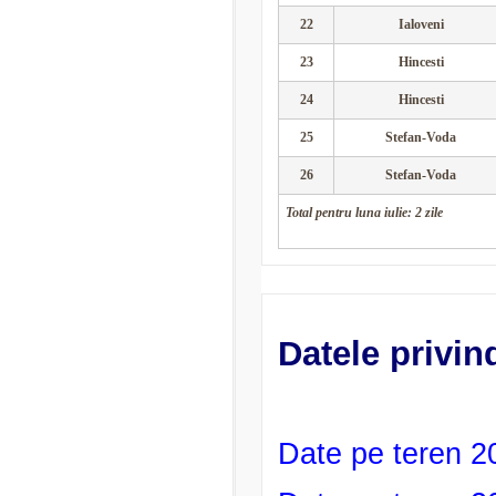
22
Ialoveni
23
Hincesti
24
Hincesti
25
Stefan-Voda
26
Stefan-Voda
Total pentru luna iulie: 2 zile
Datele privind
Date pe teren 2