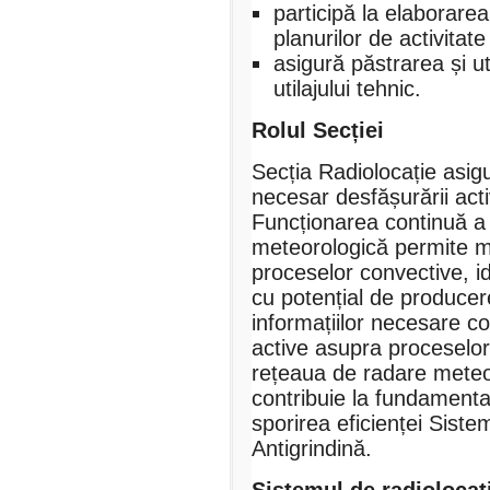
participă la elaborare
planurilor de activitate
asigură păstrarea și u
utilajului tehnic.
Rolul Secției
Secția Radiolocație asigu
necesar desfășurării activ
Funcționarea continuă a 
meteorologică permite mo
proceselor convective, id
cu potențial de producere
informațiilor necesare coo
active asupra proceselor
rețeaua de radare meteor
contribuie la fundamentar
sporirea eficienței Siste
Antigrindină.