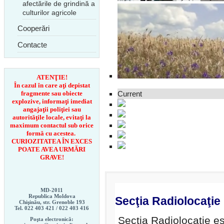
afectările de grindină a
culturilor agricole
Cooperări
Contacte
ATENŢIE!
În cazul în care aţi depistat
fragmente sau obiecte
Current
explozive, informaţi imediat
angajaţii poliţiei sau
autorităţile locale, evitaţi la
maximum contactul sub orice
formă cu acestea.
CURIOZITATEA ÎN EXCES
POATE AVEA URMĂRI
GRAVE!
MD-2011
Republica Moldova
Secţia Radiolocaţie
Chişinău, str. Grenoble 193
Tel. 022 403 421 /
022 403 416
Secția Radiolocație es
Poşta electronică: