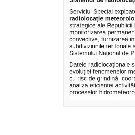
Sistemul de radiolocaț
Serviciul Special exploa
radiolocație meteorolo
strategice ale Republici
monitorizarea permanen
convective, furnizarea in
subdiviziunile teritoriale 
Sistemului Național de Pr
Datele radiolocaționale s
evoluției fenomenelor me
cu risc de grindină, coor
analiza eficienței activit
proceselor hidrometeoro