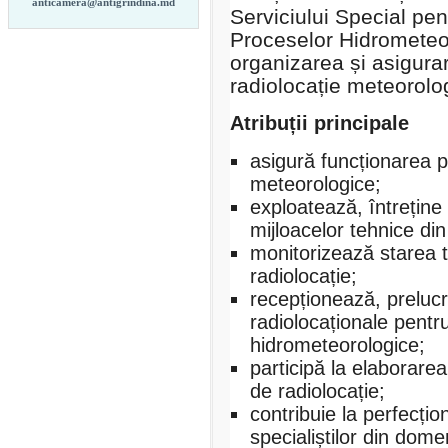
anticamera@antigrindina.md
Serviciului Special pen
Proceselor Hidrometeo
organizarea și asigurar
radiolocație meteorolog
Atribuții principale
asigură funcționarea 
meteorologice;
exploatează, întreține
mijloacelor tehnice din
monitorizează starea 
radiolocație;
recepționează, prelucre
radiolocaționale pentr
hidrometeorologice;
participă la elaborarea
de radiolocație;
contribuie la perfecți
specialiștilor din dome